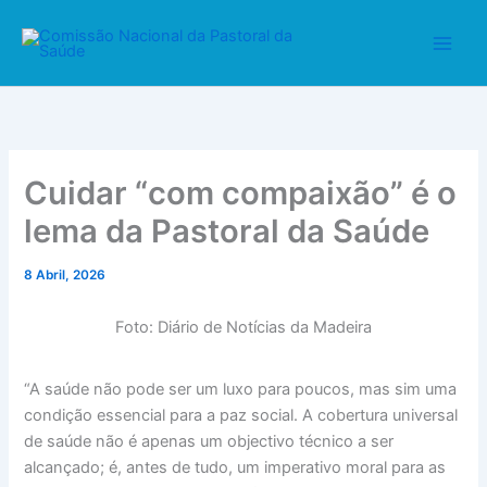
A
Skip
r
to
q
content
u
i
v
o
Cuidar “com compaixão” é o
lema da Pastoral da Saúde
8 Abril, 2026
Foto: Diário de Notícias da Madeira
“A saúde não pode ser um luxo para poucos, mas sim uma
condição essencial para a paz social. A cobertura universal
de saúde não é apenas um objectivo técnico a ser
alcançado; é, antes de tudo, um imperativo moral para as