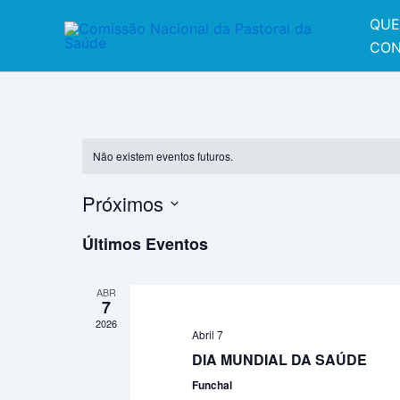
Skip
QUE
to
CON
content
Não existem eventos futuros.
Próximos
Selecione
Últimos Eventos
a
data.
ABR
7
2026
Abril 7
DIA MUNDIAL DA SAÚDE
Funchal