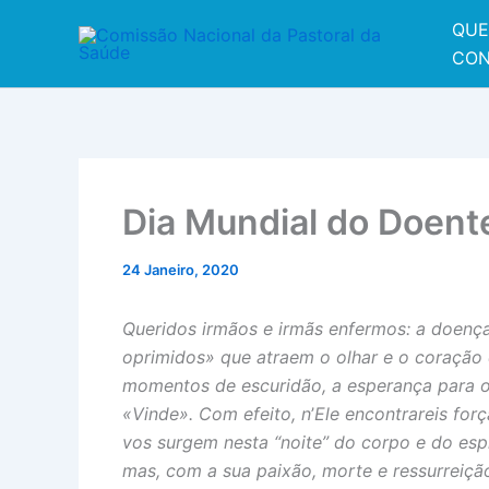
Skip
QUE
to
CON
content
Dia Mundial do Doent
24 Janeiro, 2020
Queridos irmãos e irmãs enfermos: a doenç
oprimidos» que atraem o olhar e o coração 
momentos de escuridão, a esperança para o 
«Vinde». Com efeito, n
’
Ele encontrareis for
vos surgem nesta “noite” do corpo e do espí
mas, com a sua paixão, morte e ressurreição