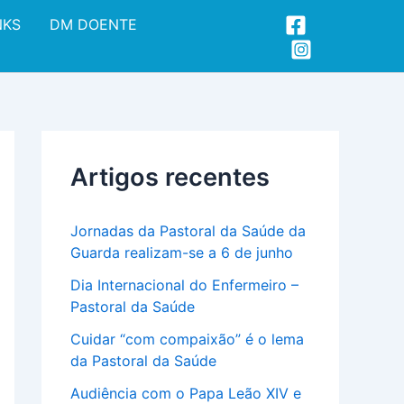
A
NKS
DM DOENTE
r
q
u
i
v
o
Artigos recentes
Jornadas da Pastoral da Saúde da
Guarda realizam-se a 6 de junho
Dia Internacional do Enfermeiro –
Pastoral da Saúde
Cuidar “com compaixão” é o lema
da Pastoral da Saúde
Audiência com o Papa Leão XIV e