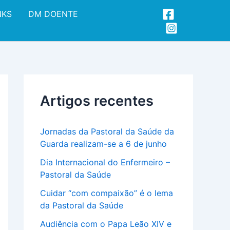
A
NKS
DM DOENTE
r
q
u
i
v
o
Artigos recentes
Jornadas da Pastoral da Saúde da
Guarda realizam-se a 6 de junho
Dia Internacional do Enfermeiro –
Pastoral da Saúde
Cuidar “com compaixão” é o lema
da Pastoral da Saúde
Audiência com o Papa Leão XIV e