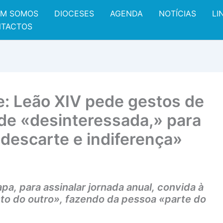
M SOMOS
DIOCESES
AGENDA
NOTÍCIAS
LI
TACTOS
e: Leão XIV pede gestos de
de «desinteressada,» para
descarte e indiferença»
a, para assinalar jornada anual, convida à
to do outro», fazendo da pessoa «parte do