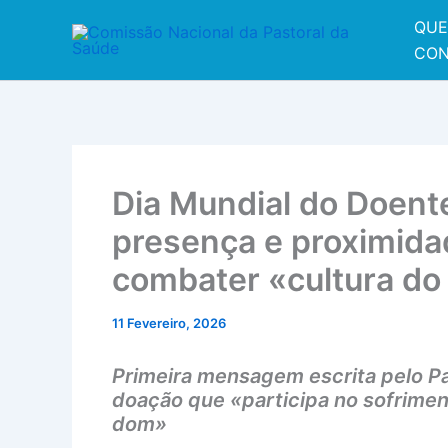
Skip
QUE
to
CON
content
Dia Mundial do Doent
presença e proximida
combater «cultura do 
11 Fevereiro, 2026
Primeira mensagem escrita pelo Pap
doação que «participa no sofrimen
dom»