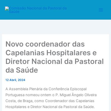
A
Skip
r
to
q
content
u
i
v
o
Novo coordenador das
Capelanias Hospitalares e
Diretor Nacional da Pastoral
da Saúde
12 Abril, 2024
A Assembleia Plenária da Conferência Episcopal
Portuguesa nomeou ontem o P. Miguel Ângelo Oliveira
Costa, de Braga, como Coordenador das Capelanias
Hospitalares e Diretor Nacional da Pastoral da Saúde.